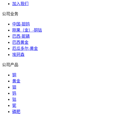
加入我们
公司业务
中国-钼钨
刚果（金）-铜钴
巴西-铌磷
巴西黄金
厄瓜多尔-黄金
埃珂森
公司产品
铜
黄金
钼
钨
钴
铌
磷肥