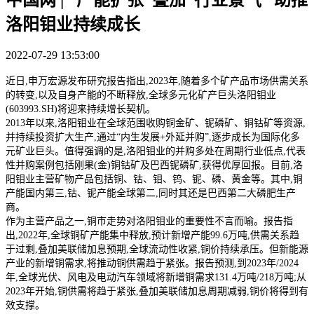
洛阳钼业持续成长
2022-07-29 13:53:00
近日,申万宏源发布研究报告指出,2023年,随着多个矿产品市场供需关系
的转变,以及自身产能的不断释放,全球多元化矿产巨头洛阳钼业
(603993.SH)将迎来持续增长契机。
2013年以来,洛阳钼业在全球范围收购铜金矿、铌磷矿、铜钴矿等资源,
并持续投资扩大生产,通过“内生发展+外延并购”,逐步成长为国际化多
元矿业巨头。值得强调的是,洛阳钼业的并购多处在周期行业低点,代表
性并购案例包括刚果(金)铜钴矿及巴西铌磷矿,获得优厚回报。目前,洛
阳钼业主营矿物产品包括铜、钴、钼、钨、铌、磷、黄金等。其中,铜
产能国内第三,钴、铌产能全球第二,同时其还是巴西第二大磷肥生产
商。
作为主营产品之一,铜市走势对洛阳钼业的重要性不言而喻。报告指
出,2022年,全球铜矿产能集中释放,预计新增产能99.6万吨,供需关系趋
于过剩,叠加美联储加息预期,全球流动性收紧,铜价持续承压。但新能源
产业的新增铜需求,将推动铜供需趋于紧张。报告预测,到2023年/2024
年,全球光伏、风电及电动汽车领域将新增铜需求131.4万吨/218万吨;从
2023年开始,铜供需将趋于紧张,叠加美联储加息周期减弱,铜价将得到有
效支撑。