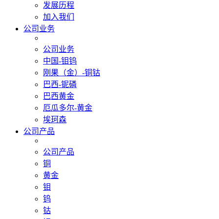
发展历程
加入我们
公司业务
公司业务
中国-钼钨
刚果（金）-铜钴
巴西-铌磷
巴西黄金
厄瓜多尔-黄金
埃珂森
公司产品
公司产品
铜
黄金
钼
钨
钴