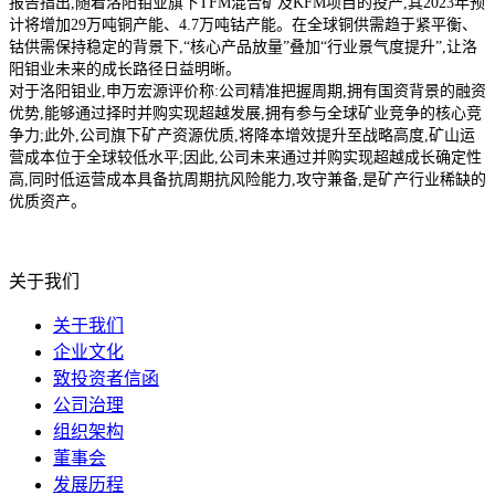
报告指出,随着洛阳钼业旗下TFM混合矿及KFM项目的投产,其2023年预
计将增加29万吨铜产能、4.7万吨钴产能。在全球铜供需趋于紧平衡、
钴供需保持稳定的背景下,“核心产品放量”叠加“行业景气度提升”,让洛
阳钼业未来的成长路径日益明晰。
对于洛阳钼业,申万宏源评价称:公司精准把握周期,拥有国资背景的融资
优势,能够通过择时并购实现超越发展,拥有参与全球矿业竞争的核心竞
争力;此外,公司旗下矿产资源优质,将降本增效提升至战略高度,矿山运
营成本位于全球较低水平;因此,公司未来通过并购实现超越成长确定性
高,同时低运营成本具备抗周期抗风险能力,攻守兼备,是矿产行业稀缺的
优质资产。
关于我们
关于我们
企业文化
致投资者信函
公司治理
组织架构
董事会
发展历程