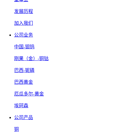
发展历程
加入我们
公司业务
中国-钼钨
刚果（金）-铜钴
巴西-铌磷
巴西黄金
厄瓜多尔-黄金
埃珂森
公司产品
铜