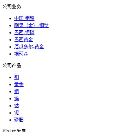
公司业务
中国-钼钨
刚果（金）-铜钴
巴西-铌磷
巴西黄金
厄瓜多尔-黄金
埃珂森
公司产品
铜
黄金
钼
钨
钴
铌
磷肥
可持续发展