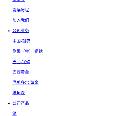
发展历程
加入我们
公司业务
中国-钼钨
刚果（金）-铜钴
巴西-铌磷
巴西黄金
厄瓜多尔-黄金
埃珂森
公司产品
铜