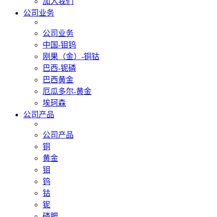
加入我们
公司业务
公司业务
中国-钼钨
刚果（金）-铜钴
巴西-铌磷
巴西黄金
厄瓜多尔-黄金
埃珂森
公司产品
公司产品
铜
黄金
钼
钨
钴
铌
磷肥