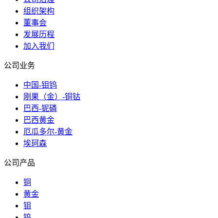
组织架构
董事会
发展历程
加入我们
公司业务
中国-钼钨
刚果（金）-铜钴
巴西-铌磷
巴西黄金
厄瓜多尔-黄金
埃珂森
公司产品
铜
黄金
钼
钨