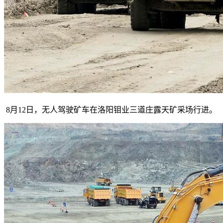
8月12日，无人驾驶矿车在洛阳钼业三道庄露天矿采场行进。