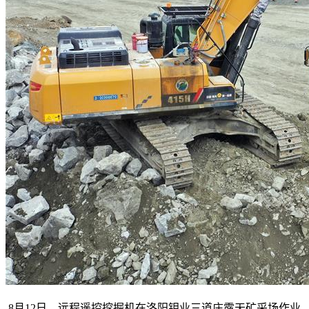
8月12日，远程遥控挖掘机在洛阳钼业三道庄露天矿采场作业