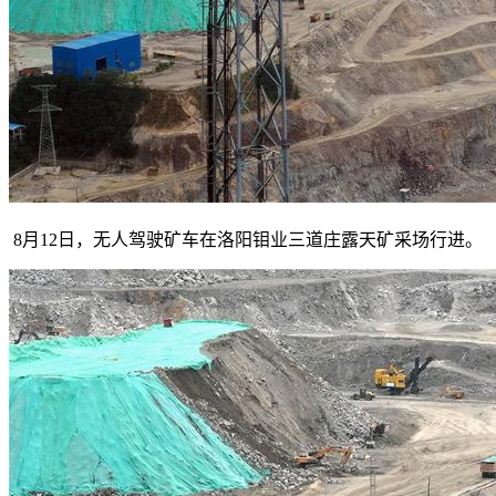
8月12日，无人驾驶矿车在洛阳钼业三道庄露天矿采场行进。