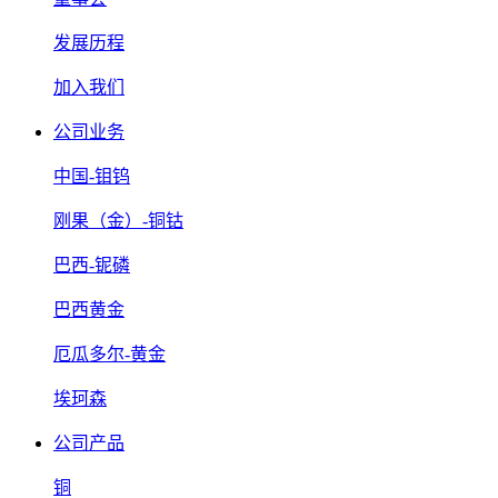
发展历程
加入我们
公司业务
中国-钼钨
刚果（金）-铜钴
巴西-铌磷
巴西黄金
厄瓜多尔-黄金
埃珂森
公司产品
铜