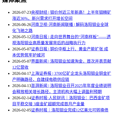
2026-07-23
央视财经 | 钼价创近三年新高！上半年钼精矿
涨近36%，新兴需求打开增长空间
2026-06-26
河南卫视·河南新闻联播 | 解码洛阳钼业全球
化飞驰之路
2026-05-12
河南日报 | 走向世界舞台的“河南样板”——透
视洛阳钼业高质量发展背后的战略执行力
2026-05-07
证券日报 | 铜价中枢上行、黄金产能扩张 成
本优势筑牢护城河
2026-05-07
界面新闻 | 洛阳钼业加速淘金，首次并表贡献
12亿营收
2026-04-17
上海证券报 | 3700亿矿企龙头洛阳钼业铜金扩
产明确路径，自建绿电稳供应链
2026-04-13
澎湃新闻 | 洛阳钼业召开2025年年度业绩说明
会释放相关增长路径，主流机构大幅上调盈利预期
2026-02-14
证券时报·人民财讯｜洛阳钼业：巴西金矿项
目平稳交接 3座金矿超额完成首月产金量
2026-02-05
证券时报｜洛阳钼业完成12亿美元可转换债