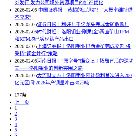
券发行 发力公司境外资源项目的扩产优化
2026-02-05
中国证券报｜黄超的追铜梦！“大概率维持供
不应求”
2026-02-05
证券日报｜利好！千亿龙头完成金矿收购！
2026-02-05
时代财经｜洛阳钼业:刚果(金)两座矿山TFM
和KFM均已实现钴产品出口
2026-02-05
上海证券报｜洛阳钼业巴西金矿完成交割 将
秉持“铜金并行”策略
2026-02-05
河南日报｜“原字号”蝶变记丨拓局背后的深功
夫——洛阳钼业的创新突围之路
2026-02-05
大河财立方｜洛阳钼业预计盈利首次进入200
亿元区间!2026年产铜量冲击80万吨
177条
上一页
1
2
3
4
5
6