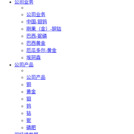
公司业务
公司业务
中国-钼钨
刚果（金）-铜钴
巴西-铌磷
巴西黄金
厄瓜多尔-黄金
埃珂森
公司产品
公司产品
铜
黄金
钼
钨
钴
铌
磷肥