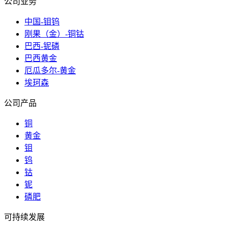
公司业务
中国-钼钨
刚果（金）-铜钴
巴西-铌磷
巴西黄金
厄瓜多尔-黄金
埃珂森
公司产品
铜
黄金
钼
钨
钴
铌
磷肥
可持续发展