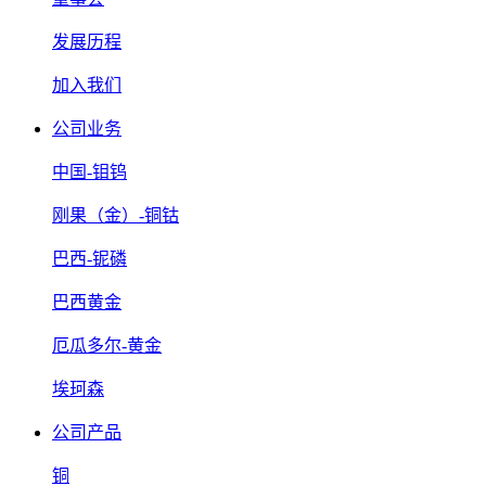
发展历程
加入我们
公司业务
中国-钼钨
刚果（金）-铜钴
巴西-铌磷
巴西黄金
厄瓜多尔-黄金
埃珂森
公司产品
铜