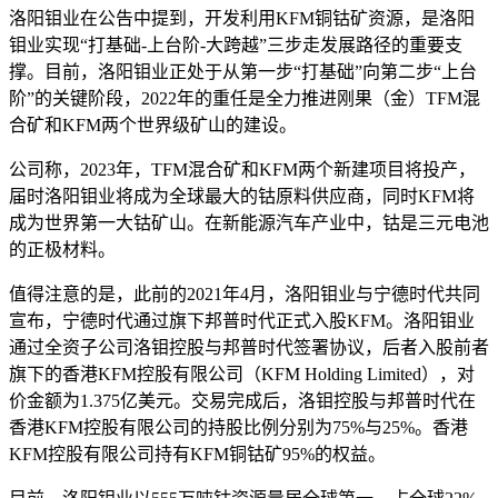
洛阳钼业在公告中提到，开发利用KFM铜钴矿资源，是洛阳
钼业实现“打基础-上台阶-大跨越”三步走发展路径的重要支
撑。目前，洛阳钼业正处于从第一步“打基础”向第二步“上台
阶”的关键阶段，2022年的重任是全力推进刚果（金）TFM混
合矿和KFM两个世界级矿山的建设。
公司称，2023年，TFM混合矿和KFM两个新建项目将投产，
届时洛阳钼业将成为全球最大的钴原料供应商，同时KFM将
成为世界第一大钴矿山。在新能源汽车产业中，钴是三元电池
的正极材料。
值得注意的是，此前的2021年4月，洛阳钼业与宁德时代共同
宣布，宁德时代通过旗下邦普时代正式入股KFM。洛阳钼业
通过全资子公司洛钼控股与邦普时代签署协议，后者入股前者
旗下的香港KFM控股有限公司（KFM Holding Limited），对
价金额为1.375亿美元。交易完成后，洛钼控股与邦普时代在
香港KFM控股有限公司的持股比例分别为75%与25%。香港
KFM控股有限公司持有KFM铜钴矿95%的权益。