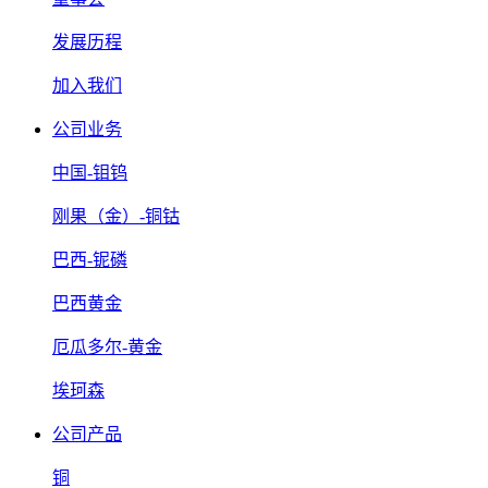
发展历程
加入我们
公司业务
中国-钼钨
刚果（金）-铜钴
巴西-铌磷
巴西黄金
厄瓜多尔-黄金
埃珂森
公司产品
铜