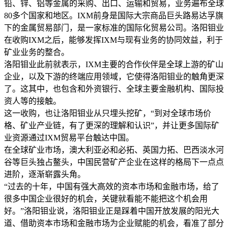
铅、锌、铝等金属的采购、出口、运输和贸易，业务遍布全球
80多个国家和地区。IXM前身是国际大宗商品巨头路易达孚旗
下的金属贸易部门，是一家标准的国际化贸易公司。洛阳钼业
在收购IXM之后，能够发挥IXM与现有业务的协同效益，利于
矿业业务的整合。
洛阳钼业此前就表示，IXM主要的合作伙伴是全球上游的矿山
企业，以及下游的终端应用领域，它使得洛阳钼业的触角更深
了。这其中，也包含和外资银行、全球主要金融机构、国际投
资人等的接触。
这一收购，也让洛阳钼业从只埋头挖矿，“到对全球市场价
格、矿业产业链，有了更深的理解和认识”，并让更多国际矿
业资源通过IXM贸易平台触达中国。
在全球矿业市场，澳大利亚必和必拓、英国力拓、巴西淡水河
谷等巨头独占鳌头，中国民营矿产企业在这样的格局下一点点
进阶，逐渐崭露头角。
“过去的十年，中国有强大高效的资本市场和金融市场，给了
很多中国企业很好的机会，关键就看能不能把这个机会用
好。”洛阳钼业说，洛阳钼业正是踩着中国开放发展的阳光大
道、借助资本市场和金融市场为企业赋能的机会，看准了部分