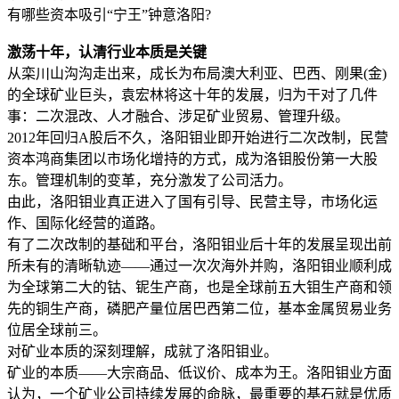
有哪些资本吸引“宁王”钟意洛阳?
激荡十年，认清行业本质是关键
从栾川山沟沟走出来，成长为布局澳大利亚、巴西、刚果(金)
的全球矿业巨头，袁宏林将这十年的发展，归为干对了几件
事：二次混改、人才融合、涉足矿业贸易、管理升级。
2012年回归A股后不久，洛阳钼业即开始进行二次改制，民营
资本鸿商集团以市场化增持的方式，成为洛钼股份第一大股
东。管理机制的变革，充分激发了公司活力。
由此，洛阳钼业真正进入了国有引导、民营主导，市场化运
作、国际化经营的道路。
有了二次改制的基础和平台，洛阳钼业后十年的发展呈现出前
所未有的清晰轨迹——通过一次次海外并购，洛阳钼业顺利成
为全球第二大的钴、铌生产商，也是全球前五大钼生产商和领
先的铜生产商，磷肥产量位居巴西第二位，基本金属贸易业务
位居全球前三。
对矿业本质的深刻理解，成就了洛阳钼业。
矿业的本质——大宗商品、低议价、成本为王。洛阳钼业方面
认为，一个矿业公司持续发展的命脉，最重要的基石就是优质