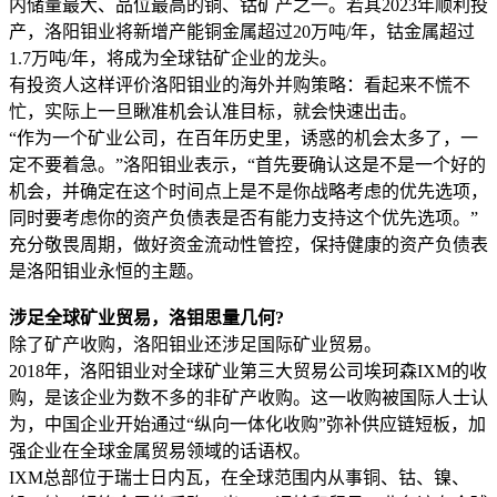
内储量最大、品位最高的铜、钴矿产之一。若其2023年顺利投
产，洛阳钼业将新增产能铜金属超过20万吨/年，钴金属超过
1.7万吨/年，将成为全球钴矿企业的龙头。
有投资人这样评价洛阳钼业的海外并购策略：看起来不慌不
忙，实际上一旦瞅准机会认准目标，就会快速出击。
“作为一个矿业公司，在百年历史里，诱惑的机会太多了，一
定不要着急。”洛阳钼业表示，“首先要确认这是不是一个好的
机会，并确定在这个时间点上是不是你战略考虑的优先选项，
同时要考虑你的资产负债表是否有能力支持这个优先选项。”
充分敬畏周期，做好资金流动性管控，保持健康的资产负债表
是洛阳钼业永恒的主题。
涉足全球矿业贸易，洛钼思量几何?
除了矿产收购，洛阳钼业还涉足国际矿业贸易。
2018年，洛阳钼业对全球矿业第三大贸易公司埃珂森IXM的收
购，是该企业为数不多的非矿产收购。这一收购被国际人士认
为，中国企业开始通过“纵向一体化收购”弥补供应链短板，加
强企业在全球金属贸易领域的话语权。
IXM总部位于瑞士日内瓦，在全球范围内从事铜、钴、镍、