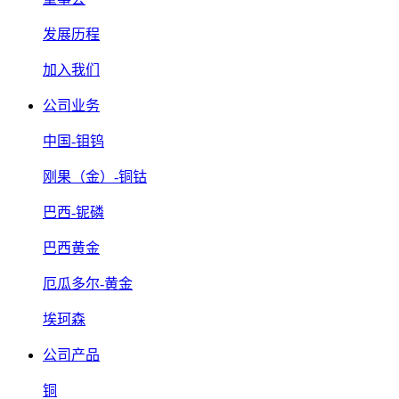
发展历程
加入我们
公司业务
中国-钼钨
刚果（金）-铜钴
巴西-铌磷
巴西黄金
厄瓜多尔-黄金
埃珂森
公司产品
铜