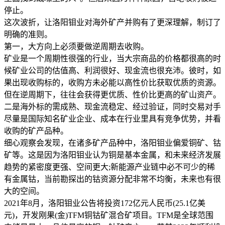
停止。
这次波折，让洛阳钼业对海外矿产并购有了更深理解，制订了
明确的准则。
第一，大方向上必须要做逆周期去收购。
矿业是一个周期性很强的行业，当大宗商品的价格都很高的时
候矿业公司的估值高、利润很好、现金流也很充沛。彼时，如
果出现收购标的，收购方未必能以高性价比获取优质的资源。
但在逆周期下，往往会获得更优质、性价比更高的矿山资产。
二是海外标的需成熟、现金流稳定、经过验证，同时交易对手
尽量是国际知名矿业企业、成本在行业里具有竞争优势，并看
收购的矿产品种。
细心观察会发现，在诸多矿产品种中，洛阳钼业偏爱铜矿、钴
矿等。这是因为洛阳钼业认为铜是基本金属，和未来经济发展
趋势的紧密度更强、空间更大;新能源产业链中必不可少的稀
有金属钴，当前勘探出的钴资源分配非常不均衡，未来也有很
大的空间。
2021年8月，洛阳钼业公告将投资172亿元人民币(25.1亿美
元)，开发刚果(金)TFM铜钴矿混合矿项目。TFM是全球范围