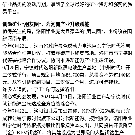
矿业品类的波动周期，拿到了全球最好的矿业资源和强势的贸
易平台。
调动矿业“朋友圈”，为河南产业升级赋能
值得关注的是，洛阳钼业庞大且豪华的“朋友圈”，也纷纷在围
绕河南布局。
今年6月22日，河南省政府与全球动力电池巨头宁德时代签署
战略合作框架协议，打造零碳产业聚集高地。洛阳市与宁德时
代签署战略合作协议，协同推进新能源产业生态建设。
9月28日，宁德时代洛阳新能源电池生产基地（中州时代）开
工仪式举行，项目规划用地面积1700亩，总投资不超过140亿
元。从签订协议到项目开工仅仅三个月，进展可谓神速。
许多人追问，“宁王”缘何选择洛阳?
细心探究会发现，2021年4月11日，洛阳钼业宣布与宁德时代
就新能源金属达成全方位战略合作。
今年7月22日，洛阳钼业发布公告称，KFM控股25%股权已完
成转让给宁德时代旗下公司时代新能源。按照协议，洛阳钼业
和宁德时代将根据持股比例承担资本支出，共同投资开发刚果
（金）KFM铜钴矿，将其建设成为世界级的大型铜钴生产