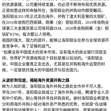
的资源禀赋，公司要持续发展，也必须不断地布局优质资源。
正是知悉这样的命脉所在，洛阳钼业的并购动作颇受瞩目。
洛阳钼业2013年正式走向海外，并购了澳大利亚第四大铜矿，
在2016年收购巴西铌磷、刚果（金）铜钴项目，2019年收购全
球第三大金属贸易公司埃珂森IXM、2020年收购刚果（金）铜
钴矿KFM，每次都让人惊艳。
祖国的强大、国力的提升，能够让洛阳钼业在参与全球资源开
发竞争中，有了足够的底气。
“如果没有中国庞大的资本市场，没有强大的商业银行贷款支
持，世界矿产资源收购这个目标是难以玩动的。”洛阳钼业
说，中国企业要真正走出去，尤其是在并购和海外运营的时
候，一定是依托强大的中国经济与综合国力。
从波折到坦途，揭秘海外资源并购之路
鲜为人知的是，洛阳钼业海外并购之路处女作并不尽人意。
早在2007年，洛阳钼业就成立了海外并购小组，聘请专业人员
和中介机构，耐心等待并寻找并购良机。彼时洛阳钼业希望充
分利用海外并购小组对海外资产熟悉的优势，也就是“在战壕
里面找到战壕里的人”。但后来因为种种原因，首笔收购被迫