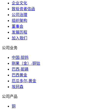
企业文化
致投资者信函
公司治理
组织架构
董事会
发展历程
加入我们
公司业务
中国-钼钨
刚果（金）-铜钴
巴西-铌磷
巴西黄金
厄瓜多尔-黄金
埃珂森
公司产品
铜