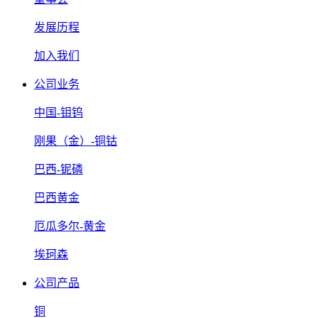
发展历程
加入我们
公司业务
中国-钼钨
刚果（金）-铜钴
巴西-铌磷
巴西黄金
厄瓜多尔-黄金
埃珂森
公司产品
铜