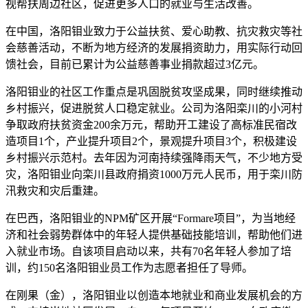
视帮扶周边社区，促进更多人口的就业与生活改善。
在中国，洛阳钼业致力于公益扶贫、爱心助教、抗灾救灾等社
会慈善活动，不断为地方经济的发展捐资助力，用实际行动回
馈社会，目前已累计为公益慈善事业捐款超过3亿元。
洛阳钼业的社区工作重点是巩固脱贫攻坚成果，同时继续推动
乡村振兴，促进脱贫人口稳定就业。公司为洛阳栾川的小河村
争取政府扶贫资金200余万元，帮助开工建设了高标准民宿改
造项目1个，产业提升项目2个，景观提升项目3个，积极建设
乡村振兴示范村。去年因为河南持续强降雨天气，不少地方受
灾，洛阳钼业向栾川县政府捐资1000万元人民币，用于栾川防
汛救灾和灾后重建。
在巴西，洛阳钼业的NPM矿区开展“Formare项目”，为当地经
济和社会弱势群体中的年轻人提供基础技能培训，帮助他们进
入就业市场。自该项目启动以来，共有70名年轻人参加了培
训，约150名洛阳钼业员工作为志愿者担任了导师。
在刚果（金），洛阳钼业以创造本地就业和商业发展机会的方