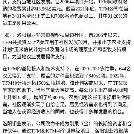
式，支持当地社区发展。自2006年项目开始，TFM向政府缴
纳的税费累计约43.96亿美元。截至2021年底，TFM公司在当
地有3401名全职正式工和7886名承包商员工，其中91.28%的
员工是刚果公民。
同时，洛阳钼业非常重视帮扶周边社区。自2006年以来，
TFM共投资2.52亿美元用于社区发展项目，并推出了农业支持
计划“玉米信贷计划”以及面向市场的蔬菜生产和畜牧支持项
目，为当地农业发展提供支持。
在TFM的基础投入和技术支持下，在2020-2021农忙季，644名
农民得到了支持，覆盖的耕种面积达到了640公顷。2022年，
TFM预计将开拓1500公顷耕地。该计划实施以来，在TFM农
学家的帮助下，当地产量大幅提高，每公顷玉米产量从0.8吨
上升到 6.8吨，增加了约800%。农民们用这些玉米换取生活所
需，社区逐渐实现了自给自足，居民经济需求也得到了满足，
当地人在获得经济收入的同时，也获得了多样发展的机会。
洛阳钼业表示，公司致力于成为刚果（金）的长期投资者和合
作伙伴。通过TFM和KFM两个世界级项目，洛阳钼业将继续