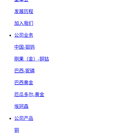
发展历程
加入我们
公司业务
中国-钼钨
刚果（金）-铜钴
巴西-铌磷
巴西黄金
厄瓜多尔-黄金
埃珂森
公司产品
铜