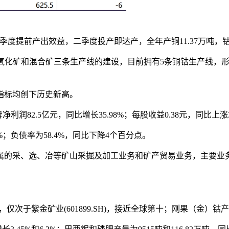
一季度提前产出效益，二季度投产即达产，全年产铜11.37万吨，钴3
化矿和混合矿三条生产线的建设，目前拥有5条铜钴生产线，形成
指标均创下历史新高。
利润82.5亿元，同比增长35.98%；每股收益0.38元，同比上涨3
%；负债率为58.4%，同比下降4个百分点。
属的采、选、冶等矿山采掘及加工业务和矿产贸易业务，主要业
仅次于紫金矿业(601899.SH)，接近全球第十；刚果（金）钴产量5