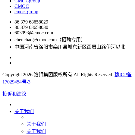
CMOCgroup
CMOC
cmoc_group
86 379 68658029
86 379 68658030
603993@cmoc.com
chenchao@cmoc.com（招聘专用）
中国河南省洛阳市栾川县城东新区画眉山路伊河以北
Copyright 2026 洛钼集团版权所有 All Rights Reserved.
豫ICP备
17029454号-3
投诉和建议
关于我们
关于我们
关于我们