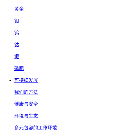
黄金
钼
钨
钴
铌
磷肥
可持续发展
我们的方法
健康与安全
环境与生态
多元包容的工作环境