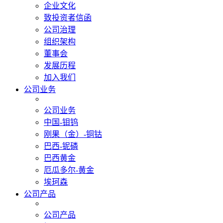
企业文化
致投资者信函
公司治理
组织架构
董事会
发展历程
加入我们
公司业务
公司业务
中国-钼钨
刚果（金）-铜钴
巴西-铌磷
巴西黄金
厄瓜多尔-黄金
埃珂森
公司产品
公司产品