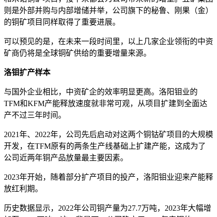
则是外部并购与内部增储并举，公司旗下的秘鲁、刚果（金）
的铜矿项目同样取得了重要进展。
可以预见的是，在未来一段时间里，以上几家企业领衔的中资
矿商仍将是全球铜矿供给的重要增量来源。
洛钼扩产样本
与国外企业相比，中资矿企的效率明显更高。洛阳钼业的
TFM和KFM产能释放速度就非常可观，从项目扩建到全面达
产不过三年时间。
2021年、2022年，公司先后启动对这两个铜钴矿项目的大规模
开发，在TFM原有的两条生产线基础上扩建产能，这成为了
公司近两年铜产品放量最主要因素。
2023年开始，随着部分扩产项目的投产，洛阳钼业迎来产能释
放红利期。
历史数据显示，2022年公司铜产量为27.7万吨，2023年大幅增