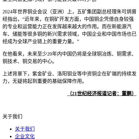
2024年世界铜业会议（亚洲）上，五矿集团副总经理朱可炳曾
经指出，“近年来，在铜矿开发方面，中国铜企凭借自身较强
的专业和运营能力正在发挥越来越大的作用。而在新能源汽
车、储能等很多铜的新兴需求领域，中国企业和中国市场也已
经成为全球产业链上的重要力量。”
在他看来，未来至少20年内中国仍将是全球铜冶炼、铜需求、
铜技术、铜交易的中心。
上述背景下，紫金矿业、洛阳钼业等中资铜企在矿端的持续发
力，无疑将起到重要的基础保障作用。
（21世纪经济报道记者：董鹏）
关于我们
关于我们
企业文化