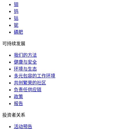
钼
钨
钴
铌
磷肥
可持续发展
我们的方法
健康与安全
环境与生态
多元包容的工作环境
共创繁荣的社区
负责任供应链
政策
报告
投资者关系
活动预告