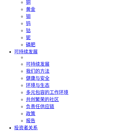
铜
黄金
钼
钨
钴
铌
磷肥
可持续发展
可持续发展
我们的方法
健康与安全
环境与生态
多元包容的工作环境
共创繁荣的社区
负责任供应链
政策
报告
投资者关系