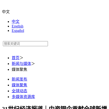
中文
中文
English
Español
首页
＞
新闻与媒体
＞
媒体聚焦
新闻发布
媒体聚焦
全球动态
多媒体资源库
21世纪经济报道｜中资铜企贡献全球新增