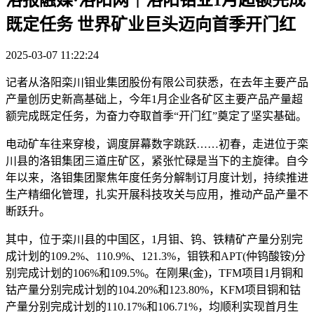
既定任务 世界矿业巨头迈向首季开门红
2025-03-07 11:22:24
记者从洛阳栾川钼业集团股份有限公司获悉，在去年主要产品
产量创历史新高基础上，今年1月企业各矿区主要产品产量超
额完成既定任务，为奋力夺取首季“开门红”奠定了坚实基础。
电动矿车往来穿梭，调度屏幕数字跳跃……初春，走进位于栾
川县的洛钼集团三道庄矿区，紧张忙碌是当下的主旋律。自今
年以来，洛钼集团聚焦年度任务分解制订月度计划，持续推进
生产精细化管理，扎实开展科技攻关与应用，推动产品产量不
断跃升。
其中，位于栾川县的中国区，1月钼、钨、铁精矿产量分别完
成计划的109.2%、110.9%、121.3%，钼铁和APT(仲钨酸铵)分
别完成计划的106%和109.5%。在刚果(金)，TFM项目1月铜和
钴产量分别完成计划的104.20%和123.80%，KFM项目铜和钴
产量分别完成计划的110.17%和106.71%，均顺利实现首月生