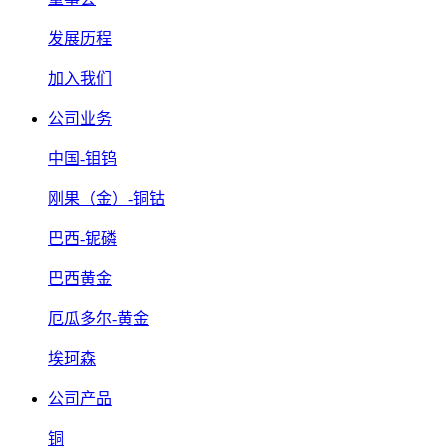
发展历程
加入我们
公司业务
中国-钼钨
刚果（金）-铜钴
巴西-铌磷
巴西黄金
厄瓜多尔-黄金
埃珂森
公司产品
铜