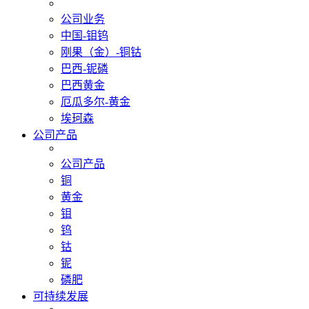
公司业务
中国-钼钨
刚果（金）-铜钴
巴西-铌磷
巴西黄金
厄瓜多尔-黄金
埃珂森
公司产品
公司产品
铜
黄金
钼
钨
钴
铌
磷肥
可持续发展