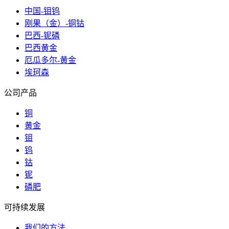
中国-钼钨
刚果（金）-铜钴
巴西-铌磷
巴西黄金
厄瓜多尔-黄金
埃珂森
公司产品
铜
黄金
钼
钨
钴
铌
磷肥
可持续发展
我们的方法