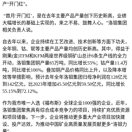
产“开门红”。
“首月‘开门红’，是在去年主要产品产量创下历史新高，业绩
大幅增长的基础上实现的，来之不易、鼓舞人心。”洛钼集团
相关负责人说。
自去年以来，企业持续在工艺改进、技术创新等方面下功夫，
全年铜、钴、铌等主要产品产量均创历史新高。其中，得益于
刚果(金)TFM和KFM两座世界级铜矿山总计6条生产线的全力
开动，洛钼集团铜产量65万吨，同比增长55%；钴产量11.4万
吨，同比增长106%。叠加铜产品价格同比上升，以及降本增
效等举措影响，预计去年全年洛钼集团归母净利润在128亿元
到142亿元，比2023年增加45.50亿元到59.50亿元，同比增长
55.15%到72.12%。
作为我市唯一入选《福布斯》全球企业1000强的企业，近年，
洛钼集团聚焦具有综合成本竞争力的项目，持续扩充优质资源
和项目储备。下一步，企业将推动更多重大产业项目加快建
设、投产达效，为推动中国矿业高质量发展贡献更多“洛钼力
量”。