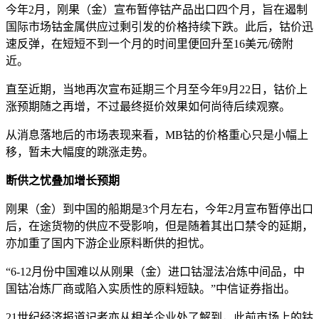
今年2月，刚果（金）宣布暂停钴产品出口四个月，旨在遏制
国际市场钴金属供应过剩引发的价格持续下跌。此后，钴价迅
速反弹，在短短不到一个月的时间里便回升至16美元/磅附
近。
直至近期，当地再次宣布延期三个月至今年9月22日，钴价上
涨预期随之再增，不过最终挺价效果如何尚待后续观察。
从消息落地后的市场表现来看，MB钴的价格重心只是小幅上
移，暂未大幅度的跳涨走势。
断供之忧叠加增长预期
刚果（金）到中国的船期是3个月左右，今年2月宣布暂停出口
后，在途货物的供应不受影响，但是随着其出口禁令的延期，
亦加重了国内下游企业原料断供的担忧。
“6-12月份中国难以从刚果（金）进口钴湿法冶炼中间品，中
国钴冶炼厂商或陷入实质性的原料短缺。”中信证券指出。
21世纪经济报道记者亦从相关企业处了解到，此前市场上的钴