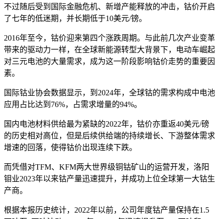
不过随后受到国际金融危机、新增产能释放的冲击，钴价开启
了七年的低迷期，并长期低于10美元/镑。
2016年至今，钴价迎来第四个涨跌周期。与此前几次产业变革
带来的驱动力一样，在全球新能源转型大背景下，电动车崛起
对三元电池的大量需求，成为这一阶段影响钴价走势的重要因
素。
国际钴业协会数据显示，到2024年，全球钴的需求构成中电池
应用占比达到76%，占需求增量的94%。
国内电池材料供给最为紧缺的2022年，钴价亦重返40美元/磅
的历史相对高位，但是后续供给端的持续增长、下游整体需求
增速的回落，使得钴价出现连续下跌。
而凭借对TFM、KFM两大世界级铜钴矿山的运营开发，洛阳
钼业2023年以来钴产量迅速提升，并成功上位全球第一大钴生
产商。
根据本报历史统计，2022年以前，公司年度钴产量保持在1.5