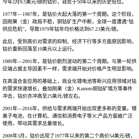
今年2月9.5美元/磅的钴价，就处于50年以来的历史低位。
1977年—1987年，是钴价大起大落的第一个周期。这个阶段，
因刚果（金）政局不稳，铜钴矿生产中断，全球一度遭遇“钴
供应危机”，导致1979年钴年均价格达到67.23美元/磅。
此后，受到高价对需求的抑制、经济下行等多方面原因影响，
钴价重新回落至10美元以上运行。
1989年—2001年，是钴价剧烈波动的第二个周期。与第一轮供
应端占据主导因素不一样，需求端开始对价格产生明显影响。
在高温合金应用的基础上，商业化锂电池等新兴应用领域对钴
的需求快速增长，叠加刚果（金）Kamoto铜钴矿塌方等事件
冲击，钴价亦冲高至25美元/镑左右。
2001年—2016年，供给与需求两端开始出现更多新的变量。锂
离子电池，在计算机、通信和消费电子等3C产品方面被广泛
使用，带动其需求总量增长。
2008年3月，钴价出现了1977年以来的第二个高价54美元/磅，