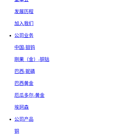
发展历程
加入我们
公司业务
中国-钼钨
刚果（金）-铜钴
巴西-铌磷
巴西黄金
厄瓜多尔-黄金
埃珂森
公司产品
铜