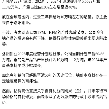
万吨至2万吨波动，2023年、2024年迅速提升至5.55万吨和
11.42万吨，产量占比由10%左右增至近40%。
放在全球范围内，过去三年供给端10万吨左右的增量，亦主要
来自于洛阳钼业。
不过，考虑到该公司TFM、KFM的产能释放节奏，公司今年
钴产品的增速会有所下降，使得行业整体供需关系出现边际改
善。
洛阳钼业2025年度经营计划也显示，公司当期计划产铜60-66
万吨，铜的副产品钴产量预计为10万吨—12万吨，与2024年产
量基本持平或小幅增长。
加之今年钴价已经跌至近50年的历史低位，钴价本身就存在一
定触底反弹的可能性。
然而，钴价高低直接关乎自身利益的刚果（金），并未等待市
场价格的自我修复，而是采取了更为激进的行政手段来抬高钴
价。