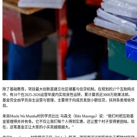
除了基础教育，项目最大创新是建立社区储蓄与信贷机制。在规划的27个互助网点
中，有18个在2025-2026运营年度内实现良性运转，累计募资近3000万刚果法郎。
基金完全由学员自主运营与管理，主要用于向成员发放小额信贷，扶持各类增收项
目。
来自Mushi Wa Mumba村的学员比比·马森戈（Bibi Masengo）说：“我们村把互助基
金管理得井井有条。它不仅让我们每个人得到实惠，还让整个村子变得更团结。现
在，这笔基金正让大家的小买卖越做越大。”