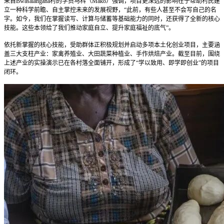
来自Bwasalangana村的学员马科（Mako）强调，项目更深远的影响在于帮助村民建
立一种科学前瞻、自主掌控未来的发展视野，“此前，有些人甚至不会写自己的名
字。如今，我们在掌握读写、计算与储蓄等基础能力的同时，还获得了全新的核心
技能。这些本领给了我们推动家庭自立、提升家庭福祉的底气”。
依托新掌握的核心技能，受助群体正积极规划并启动多项本土化创业项目，主要涵
盖三大支柱产业：家禽养殖业、大田蔬菜种植业、手作烘焙产业。截至目前，围绕
上述产业的实操演示已在各村落全面铺开，形成了“学以致用、即学即创业”的项目
闭环。