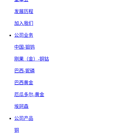
发展历程
加入我们
公司业务
中国-钼钨
刚果（金）-铜钴
巴西-铌磷
巴西黄金
厄瓜多尔-黄金
埃珂森
公司产品
铜