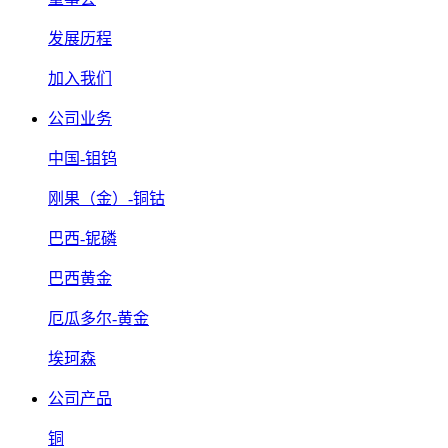
发展历程
加入我们
公司业务
中国-钼钨
刚果（金）-铜钴
巴西-铌磷
巴西黄金
厄瓜多尔-黄金
埃珂森
公司产品
铜