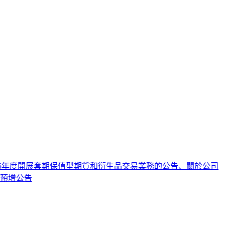
25年度開展套期保值型期貨和衍生品交易業務的公告、關於公司
績預增公告