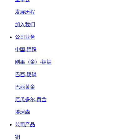
发展历程
加入我们
公司业务
中国-钼钨
刚果（金）-铜钴
巴西-铌磷
巴西黄金
厄瓜多尔-黄金
埃珂森
公司产品
铜