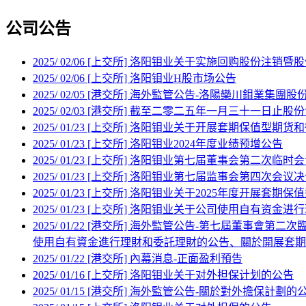
公司
公告
2025
/
02/06
[上交所] 洛阳钼业关于实施回购股份注销暨
2025
/
02/06
[上交所] 洛阳钼业H股市场公告
2025
/
02/05
[港交所] 海外監管公告-洛陽欒川鉬業集團
2025
/
02/03
[港交所] 截至二零二五年一月三十一日止股
2025
/
01/23
[上交所] 洛阳钼业关于开展套期保值型期货
2025
/
01/23
[上交所] 洛阳钼业2024年度业绩预增公告
2025
/
01/23
[上交所] 洛阳钼业第七届董事会第二次临时
2025
/
01/23
[上交所] 洛阳钼业第七届监事会第四次会议
2025
/
01/23
[上交所] 洛阳钼业关于2025年度开展套期
2025
/
01/23
[上交所] 洛阳钼业关于公司使用自有资金进
2025
/
01/22
[港交所] 海外監管公告-第七屆董事會第二
使用自有資金進行理財和委託理財的公告、關於開展套期
2025
/
01/22
[港交所] 內幕消息-正面盈利預告
2025
/
01/16
[上交所] 洛阳钼业关于对外担保计划的公告
2025
/
01/15
[港交所] 海外監管公告-關於對外擔保計劃的